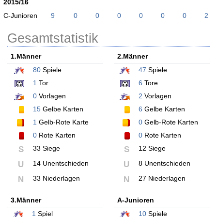
2015/16
C-Junioren
9
0
0
0
0
0
0
2
Gesamtstatistik
1.Männer
2.Männer
80
Spiele
47
Spiele
1
Tor
6
Tore
0
Vorlagen
2
Vorlagen
15
Gelbe Karten
6
Gelbe Karten
1
Gelb-Rote Karte
0
Gelb-Rote Karten
0
Rote Karten
0
Rote Karten
33 Siege
12 Siege
S
S
14 Unentschieden
8 Unentschieden
U
U
33 Niederlagen
27 Niederlagen
N
N
3.Männer
A-Junioren
1
Spiel
10
Spiele