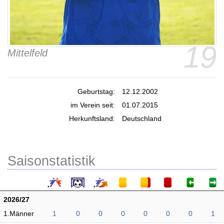
19
Mittelfeld
Geburtstag:
12.12.2002
im Verein seit:
01.07.2015
Herkunftsland:
Deutschland
Saisonstatistik
2026/27
1.Männer
1
0
0
0
0
0
0
1