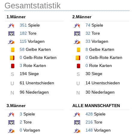
Gesamtstatistik
1.Männer
2.Männer
351
Spiele
74
Spiele
182
Tore
32
Tore
115
Vorlagen
33
Vorlagen
58
Gelbe Karten
8
Gelbe Karten
0
Gelb-Rote Karten
0
Gelb-Rote Karten
3
Rote Karten
0
Rote Karten
194 Siege
30 Siege
S
S
61 Unentschieden
14 Unentschieden
U
U
96 Niederlagen
30 Niederlagen
N
N
3.Männer
ALLE MANNSCHAFTEN
3
Spiele
428
Spiele
2
Tore
216
Tore
0
Vorlagen
148
Vorlagen