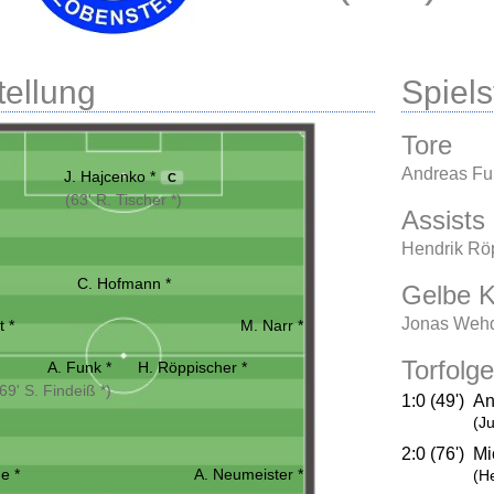
tellung
Spielst
Tore
Andreas Fu
J. Hajcenko *
C
(63' R. Tischer *)
Assists
Hendrik Röp
C. Hofmann *
Gelbe K
Jonas Wehd
t *
M. Narr *
Torfolge
A. Funk *
H. Röppischer *
69' S. Findeiß *)
1:0 (49')
An
(Ju
2:0 (76')
Mi
e *
A. Neumeister *
(H