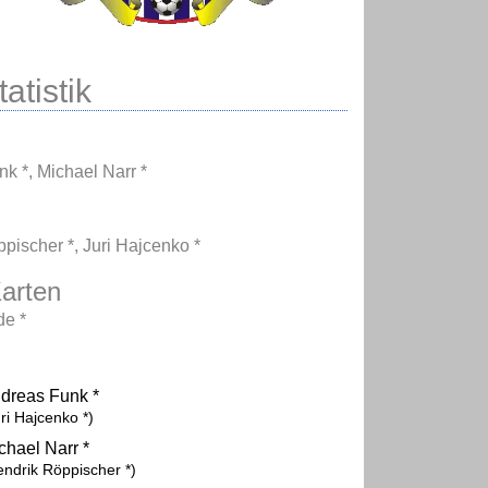
atistik
nk *
,
Michael Narr *
pischer *
,
Juri Hajcenko *
arten
e *
dreas Funk *
ri Hajcenko *)
chael Narr *
endrik Röppischer *)