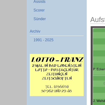
Assists
Scorer
Aufs
Sünder
Archiv
1991 - 2025
P. Ecker
(
J. Wehd