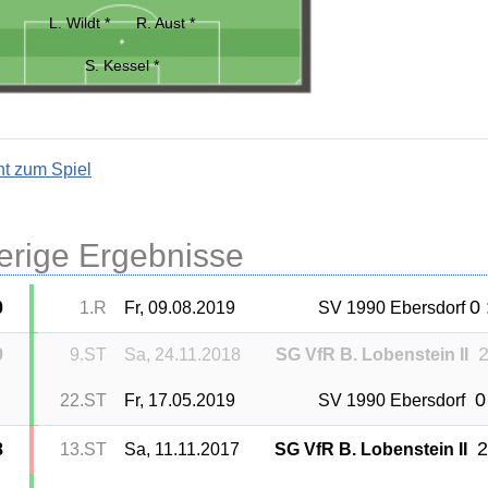
L. Wildt *
R. Aust *
S. Kessel *
ht zum Spiel
erige Ergebnisse
0 
0
1.R
Fr, 09.08.2019
SV 1990 Ebersdorf
2
9
9.ST
Sa, 24.11.2018
SG VfR B. Lobenstein II
0
22.ST
Fr, 17.05.2019
SV 1990 Ebersdorf
2
8
13.ST
Sa, 11.11.2017
SG VfR B. Lobenstein II