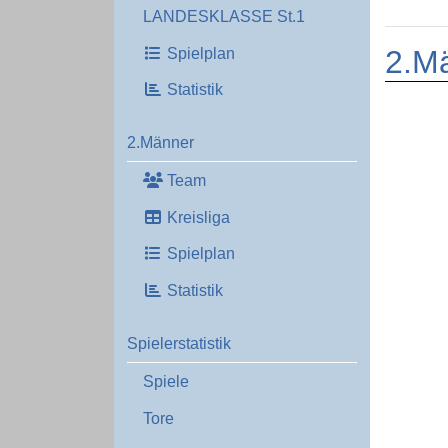
LANDESKLASSE St.1
2.M
Spielplan
Statistik
2.Männer
Team
Kreisliga
Spielplan
Statistik
Spielerstatistik
Spiele
Tore