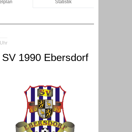
elplan
Statistik
B
 Uhr
SV 1990 Ebersdorf