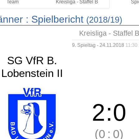
Team
Kreisliga - Staffel B
Spi
änner :
Spielbericht
(2018/19)
Kreisliga - Staffel 
9. Spieltag - 24.11.2018
11:30
SG VfR B.
Lobenstein II
2
:
0
(0
:
0)