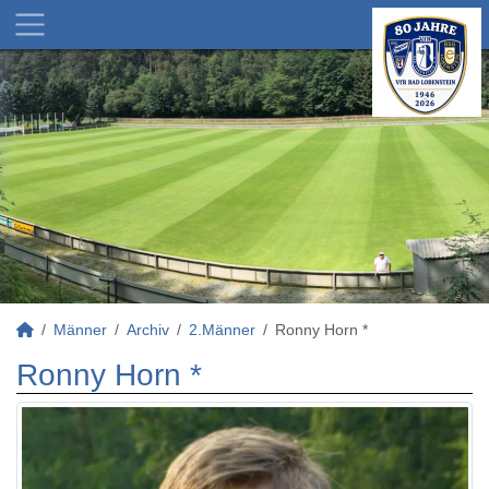
Männer
Archiv
2.Männer
Ronny Horn *
Ronny Horn *