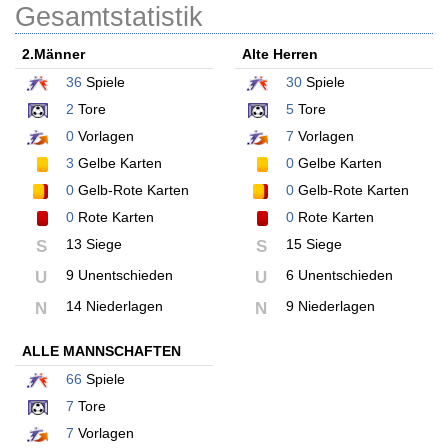
Gesamtstatistik
2.Männer
Alte Herren
36
Spiele
30
Spiele
2
Tore
5
Tore
0
Vorlagen
7
Vorlagen
3
Gelbe Karten
0
Gelbe Karten
0
Gelb-Rote Karten
0
Gelb-Rote Karten
0
Rote Karten
0
Rote Karten
13 Siege
15 Siege
S
S
9 Unentschieden
6 Unentschieden
U
U
14 Niederlagen
9 Niederlagen
N
N
ALLE MANNSCHAFTEN
66
Spiele
7
Tore
7
Vorlagen