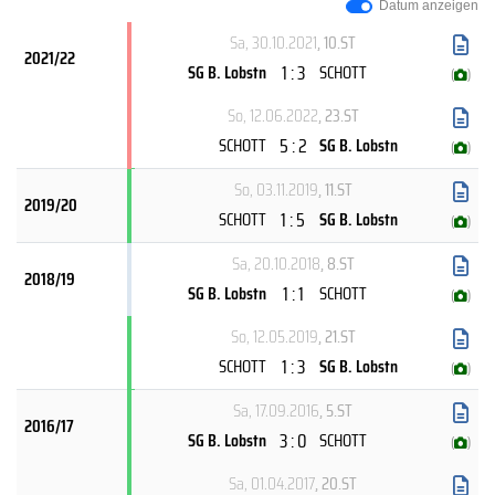
Datum anzeigen
Sa, 30.10.2021
, 10.ST
2021/22
1 : 3
SG B. Lobstn
SCHOTT
(
)
So, 12.06.2022
, 23.ST
5 : 2
SCHOTT
SG B. Lobstn
(
)
So, 03.11.2019
, 11.ST
2019/20
1 : 5
SCHOTT
SG B. Lobstn
(
)
Sa, 20.10.2018
, 8.ST
2018/19
1 : 1
SG B. Lobstn
SCHOTT
(
)
So, 12.05.2019
, 21.ST
1 : 3
SCHOTT
SG B. Lobstn
(
)
Sa, 17.09.2016
, 5.ST
2016/17
3 : 0
SG B. Lobstn
SCHOTT
(
)
Sa, 01.04.2017
, 20.ST