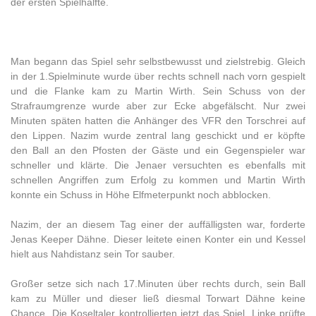
der ersten Spielhälfte.
Man begann das Spiel sehr selbstbewusst und zielstrebig. Gleich
in der 1.Spielminute wurde über rechts schnell nach vorn gespielt
und die Flanke kam zu Martin Wirth. Sein Schuss von der
Strafraumgrenze wurde aber zur Ecke abgefälscht. Nur zwei
Minuten späten hatten die Anhänger des VFR den Torschrei auf
den Lippen. Nazim wurde zentral lang geschickt und er köpfte
den Ball an den Pfosten der Gäste und ein Gegenspieler war
schneller und klärte. Die Jenaer versuchten es ebenfalls mit
schnellen Angriffen zum Erfolg zu kommen und Martin Wirth
konnte ein Schuss in Höhe Elfmeterpunkt noch abblocken.
Nazim, der an diesem Tag einer der auffälligsten war, forderte
Jenas Keeper Dähne. Dieser leitete einen Konter ein und Kessel
hielt aus Nahdistanz sein Tor sauber.
Großer setze sich nach 17.Minuten über rechts durch, sein Ball
kam zu Müller und dieser ließ diesmal Torwart Dähne keine
Chance. Die Koseltaler kontrollierten jetzt das Spiel. Linke prüfte