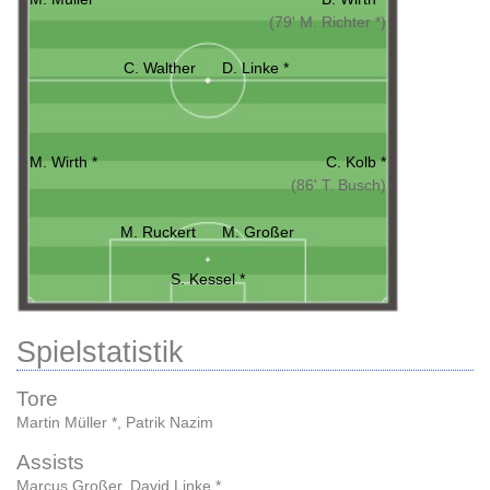
(79' M. Richter *)
C. Walther
D. Linke *
M. Wirth *
C. Kolb *
(86' T. Busch)
M. Ruckert
M. Großer
S. Kessel *
Spielstatistik
Tore
Martin Müller *
,
Patrik Nazim
Assists
Marcus Großer
,
David Linke *