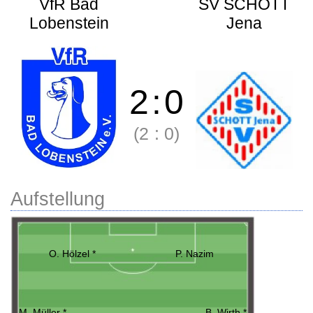
VfR Bad
SV SCHOTT
Lobenstein
Jena
2
:
0
(2
:
0)
Aufstellung
O. Hölzel *
P. Nazim
M. Müller *
B. Wirth *