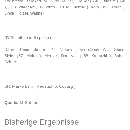
TW Kessel, Ruckert, M. Wirth, Müller, Großer ( GK ), Nazim ( GK
), ( 83. Wiechert ), B. Wirth ( 79. M. Richter ), Kolb ( 86. Busch ),
Linke, Hölzel, Walther
SV Schott Jean II spielte mit:
Dähne, Poser, Jacob ( 44. Natura ), Kriebitzsch, Wild, Shala,
Sieler (37. Malek ), Menzel, Dau Viet ( 58. Kubatzki ), Sobol,
Schulz
SR: Marko Linß ( Neustadt b. Coburg )
Quelle:
M.Grüner
Bisherige Ergebnisse