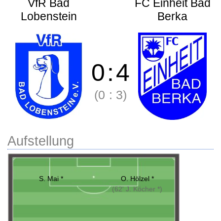
VfR Bad
FC Einheit Bad
Lobenstein
Berka
0
:
4
(0
:
3)
Aufstellung
S. Mai *
O. Hölzel *
(62' J. Köcher *)