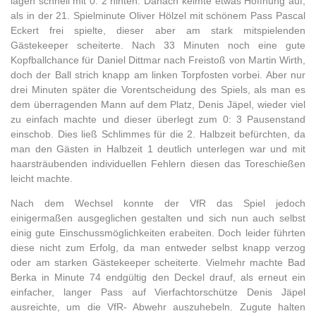
lagen schnell mit 0: 2 hinten. Danach keimte etwas Hoffnung auf,
als in der 21. Spielminute Oliver Hölzel mit schönem Pass Pascal
Eckert frei spielte, dieser aber am stark mitspielenden
Gästekeeper scheiterte. Nach 33 Minuten noch eine gute
Kopfballchance für Daniel Dittmar nach Freistoß von Martin Wirth,
doch der Ball strich knapp am linken Torpfosten vorbei. Aber nur
drei Minuten später die Vorentscheidung des Spiels, als man es
dem überragenden Mann auf dem Platz, Denis Jäpel, wieder viel
zu einfach machte und dieser überlegt zum 0: 3 Pausenstand
einschob. Dies ließ Schlimmes für die 2. Halbzeit befürchten, da
man den Gästen in Halbzeit 1 deutlich unterlegen war und mit
haarsträubenden individuellen Fehlern diesen das Toreschießen
leicht machte.
Nach dem Wechsel konnte der VfR das Spiel jedoch
einigermaßen ausgeglichen gestalten und sich nun auch selbst
einig gute Einschussmöglichkeiten erabeiten. Doch leider führten
diese nicht zum Erfolg, da man entweder selbst knapp verzog
oder am starken Gästekeeper scheiterte. Vielmehr machte Bad
Berka in Minute 74 endgültig den Deckel drauf, als erneut ein
einfacher, langer Pass auf Vierfachtorschütze Denis Jäpel
ausreichte, um die VfR- Abwehr auszuhebeln. Zugute halten