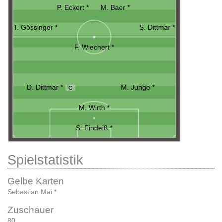
P. Eckert *
M. Baer *
T. Gössinger *
S. Dittmar *
F. Wiechert *
D. Dittmar *
M. Junge *
C
M. Wirth *
S. Findeiß *
Spielstatistik
Gelbe Karten
Sebastian Mai *
Zuschauer
80